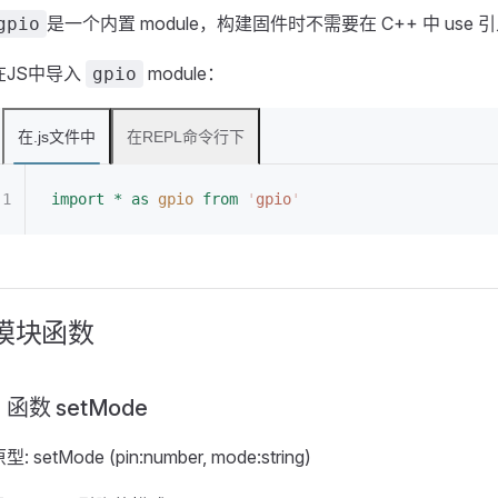
是一个内置 module，构建固件时不需要在 C++ 中 use 
gpio
在JS中导入
module：
gpio
在.js文件中
在REPL命令行下
import
 *
 as
 gpio
 from
 '
gpio
'
模块函数
函数 setMode
型: setMode (pin:number, mode:string)