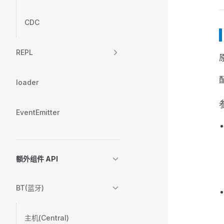
CDC
REPL
原
loader
EventEmitter
额外组件 API
BT(蓝牙)
主机(Central)