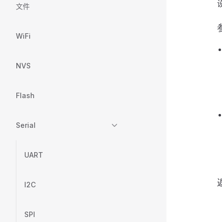
文件
WiFi
NVS
Flash
Serial
UART
I2C
SPI