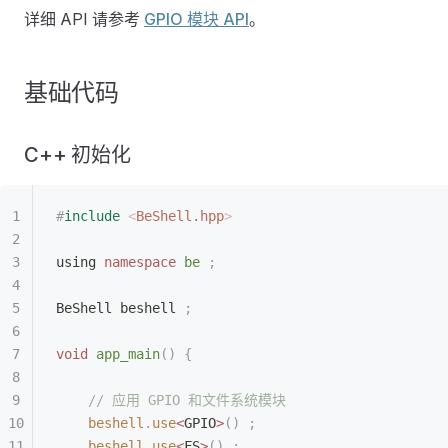
详细 API 请参考
GPIO 模块 API
。
基础代码
C++ 初始化
#
include
 <
BeShell.hpp
>
using 
namespace
 be
 ;
BeShell beshell 
;
void
 app_main
()
 {
    // 应用 GPIO 和文件系统模块
    beshell
.
use
<
GPIO
>
()
 ;
    beshell
.
use
<
FS
>
()
 ;