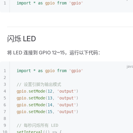
import
 *
 as
 gpio
 from
 "
gpio
"
闪烁 LED
将 LED 连接到 GPIO 12~15，运行以下代码：
import
 *
 as
 gpio
 from
 "
gpio
"
// 设置引脚为输出模式
gpio
.
setMode
(
12
,
 "
output
"
)
gpio
.
setMode
(
13
,
 "
output
"
)
gpio
.
setMode
(
14
,
 "
output
"
)
gpio
.
setMode
(
15
,
 "
output
"
)
// 每秒闪烁所有 LED
setInterval
(()
 =>
 {