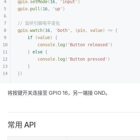
gpio
.
setMode
(
16
,
 "
input
"
)
gpio
.
pull
(
16
,
 "
up
"
)
// 监听引脚电平变化
gpio
.
watch
(
16
,
 "
both
"
,
 (
pin
,
 value
)
 =>
 {
    if
 (
value
)
 {
        console
.
log
(
"
Button released
"
)
    }
 else
 {
        console
.
log
(
"
Button pressed
"
)
    }
})
将按键开关连接至 GPIO 16，另一端接 GND。
常用 API