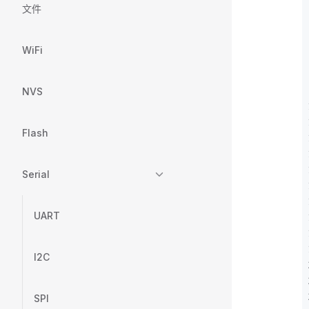
文件
WiFi
NVS
Flash
Serial
UART
I2C
SPI