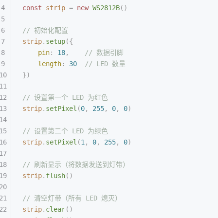
const
 strip
 =
 new
 WS2812B
()
// 初始化配置
strip
.
setup
({
    pin
:
 18
,
    // 数据引脚
    length
:
 30
  // LED 数量
})
// 设置第一个 LED 为红色
strip
.
setPixel
(
0
,
 255
,
 0
,
 0
)
// 设置第二个 LED 为绿色
strip
.
setPixel
(
1
,
 0
,
 255
,
 0
)
// 刷新显示（将数据发送到灯带）
strip
.
flush
()
// 清空灯带（所有 LED 熄灭）
strip
.
clear
()