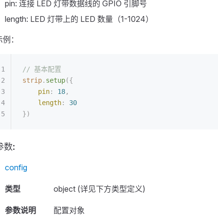
pin: 连接 LED 灯带数据线的 GPIO 引脚号
length: LED 灯带上的 LED 数量（1-1024）
示例：
// 基本配置
strip
.
setup
({
    pin
:
 18
,
    length
:
 30
})
参数:
config
类型
object (详见下方类型定义)
参数说明
配置对象