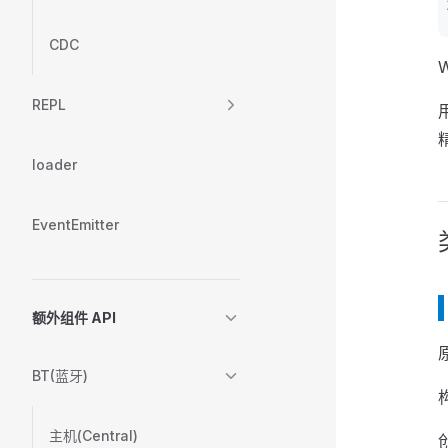
CDC
REPL
loader
EventEmitter
额外组件 API
原
BT(蓝牙)
主机(Central)