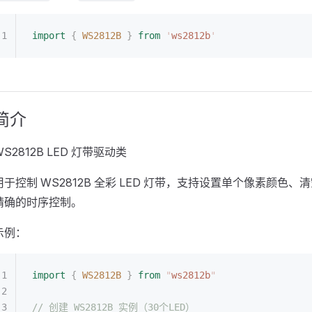
import
 {
 WS2812B
 }
 from
 '
ws2812b
'
简介
WS2812B LED 灯带驱动类
用于控制 WS2812B 全彩 LED 灯带，支持设置单个像素颜色、
精确的时序控制。
示例：
import
 {
 WS2812B
 }
 from
 "
ws2812b
"
// 创建 WS2812B 实例（30个LED）